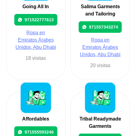
Going All In
Salima Garments
and Tailoring
971522777613
971557343274
Ropa en
Emiratos Árabes
Ropa en
Unidos, Abu Dhabi
Emiratos Árabes
Unidos, Abu Dhabi
18 visitas
20 visitas
Affordables
Tribal Readymade
Garments
971555593246