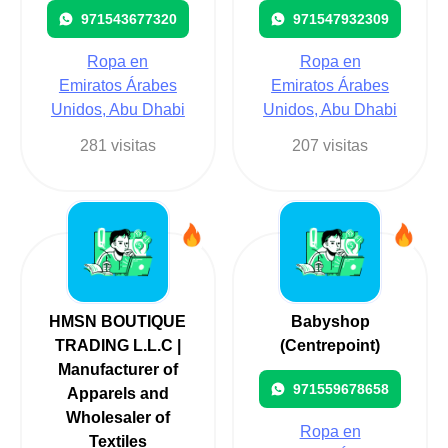
971543677320
971547932309
Ropa en
Ropa en
Emiratos Árabes
Emiratos Árabes
Unidos, Abu Dhabi
Unidos, Abu Dhabi
281 visitas
207 visitas
HMSN BOUTIQUE
Babyshop
TRADING L.L.C |
(Centrepoint)
Manufacturer of
971559678658
Apparels and
Wholesaler of
Ropa en
Textiles