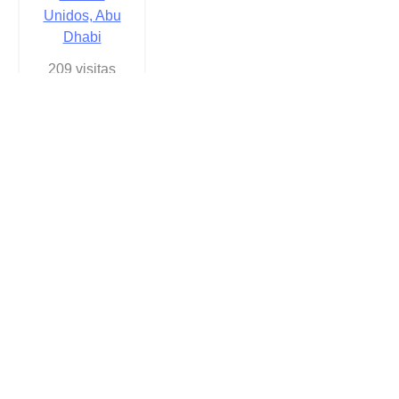
Unidos, Abu
Dhabi
209 visitas
Crear mi enlace gratis a
WhatsApp