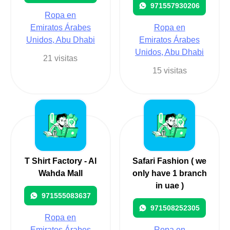
971557930206
Ropa en
Emiratos Árabes
Ropa en
Unidos, Abu Dhabi
Emiratos Árabes
Unidos, Abu Dhabi
21 visitas
15 visitas
T Shirt Factory - Al
Safari Fashion ( we
Wahda Mall
only have 1 branch
in uae )
971555083637
971508252305
Ropa en
Emiratos Árabes
Ropa en