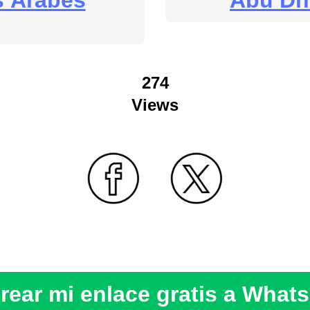
s Árabes
Abu Dh
274
Views
rear mi enlace gratis a What