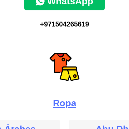
WhatsApp
+971504265619
Ropa