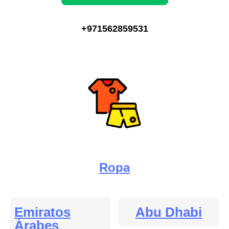
+971562859531
Ropa
Emiratos
Abu Dhabi
Árabes