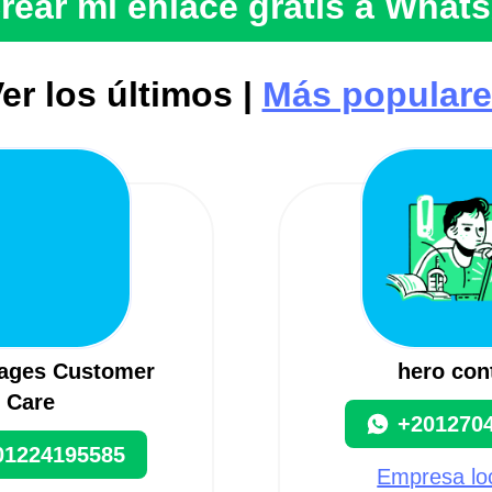
rear mi enlace gratis a What
er los últimos |
Más popular
Pages Customer
hero con
Care
+201270
01224195585
Empresa lo