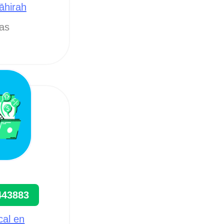
āhirah
tas
443883
cal en