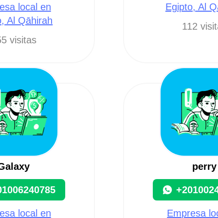
sa local en
Egipto, Al Q
o, Al Qāhirah
112 visi
5 visitas
Galaxy
perry
01006240785
+201002
sa local en
Empresa lo