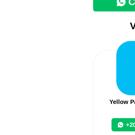
C
V
Yellow 
+2