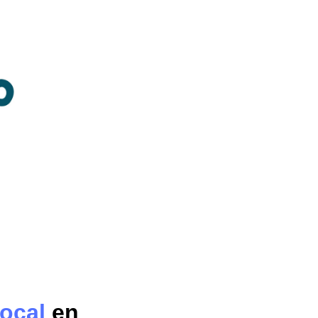
ocal
en