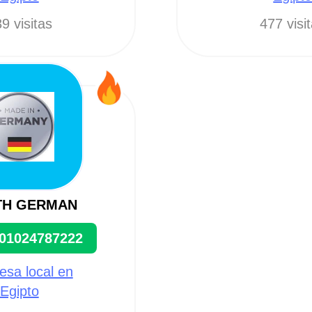
9 visitas
477 visi
H GERMAN
01024787222
sa local en
Egipto