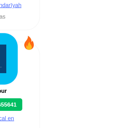
andarīyah
tas
our
655641
cal en
o