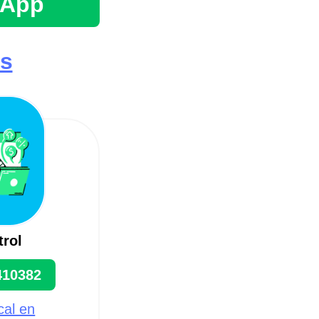
sApp
es
trol
410382
cal en