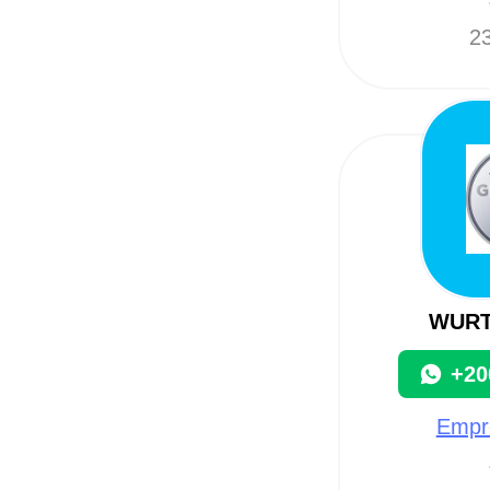
23
WURT
+20
Empre