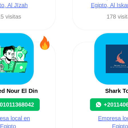
to, Al Jīzah
Egipto, Al Isk
5 visitas
178 visi
d Nour El Din
Shark T
01011368042
+201140
sa local en
Empresa lo
Egipto
Egipt