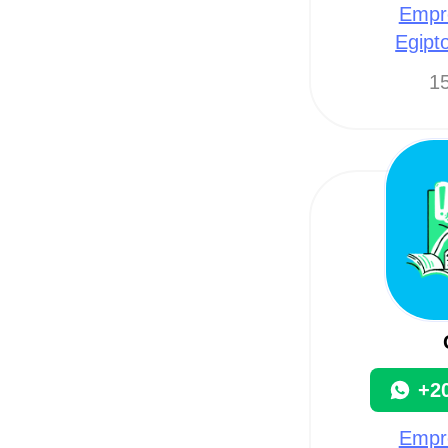
Empre
Egipt
15
+2
Empre