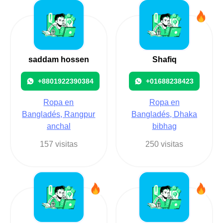
saddam hossen
Shafiq
+8801922390384
+01688238423
Ropa en
Ropa en
Bangladés, Rangpur
Bangladés, Dhaka
anchal
bibhag
157 visitas
250 visitas