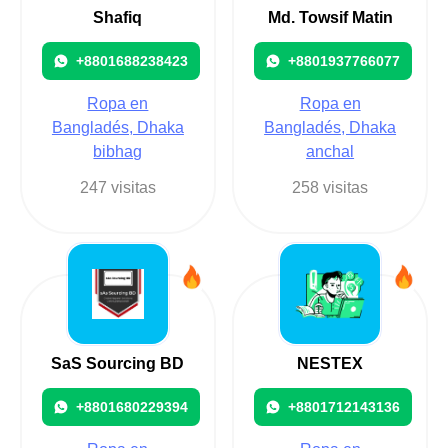
Shafiq
Md. Towsif Matin
+8801688238423
+8801937766077
Ropa en
Ropa en
Bangladés, Dhaka
Bangladés, Dhaka
bibhag
anchal
247 visitas
258 visitas
SaS Sourcing BD
NESTEX
+8801680229394
+8801712143136