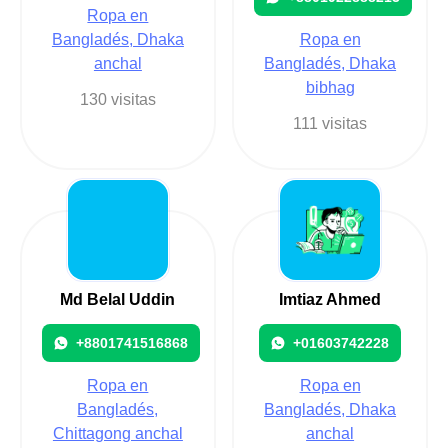
Ropa en
Bangladés, Dhaka
Ropa en
anchal
Bangladés, Dhaka
bibhag
130 visitas
111 visitas
Md Belal Uddin
Imtiaz Ahmed
+8801741516868
+01603742228
Ropa en
Ropa en
Bangladés,
Bangladés, Dhaka
Chittagong anchal
anchal