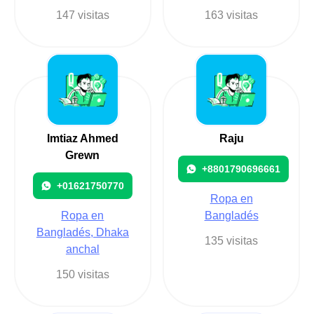
147 visitas
163 visitas
Imtiaz Ahmed
Raju
Grewn
+8801790696661
+01621750770
Ropa en
Ropa en
Bangladés
Bangladés, Dhaka
135 visitas
anchal
150 visitas