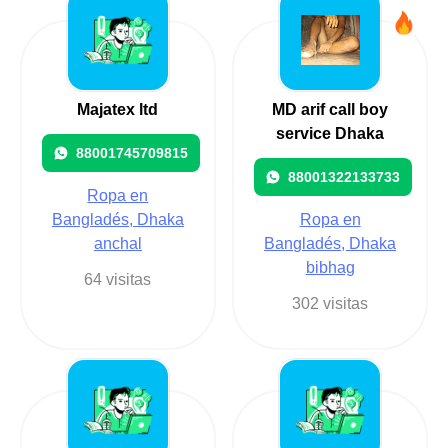
Majatex ltd
MD arif call boy
service Dhaka
88001745709815
88001322133733
Ropa en
Bangladés, Dhaka
Ropa en
anchal
Bangladés, Dhaka
bibhag
64 visitas
302 visitas