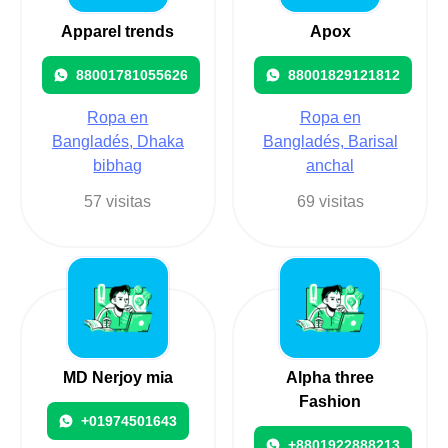
Apparel trends
Apox
88001781055626
88001829121812
Ropa en
Ropa en
Bangladés, Dhaka
Bangladés, Barisal
bibhag
anchal
57 visitas
69 visitas
MD Nerjoy mia
Alpha three
Fashion
+01974501643
+8801922888213