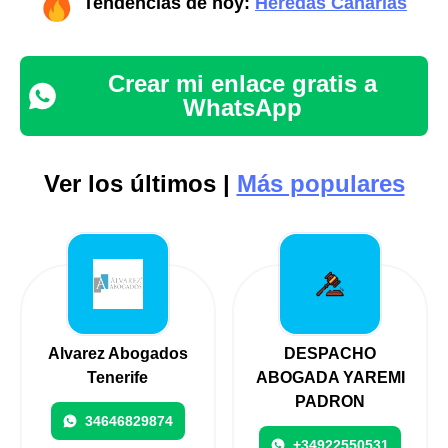
Tendencias de hoy:
Heredas Canarias
Crear mi enlace gratis a
WhatsApp
Ver los últimos |
Más populares
Alvarez Abogados
DESPACHO
Tenerife
ABOGADA YAREMI
PADRON
34646829874
+34922550531