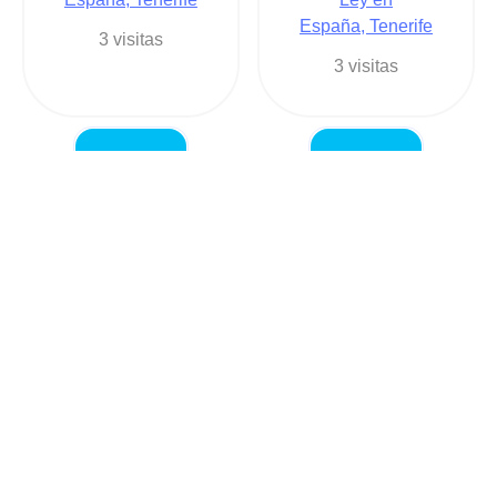
España, Tenerife
3 visitas
3 visitas
MARÍA
J & F ASOCIADOS
CANDELARIA
+34922228150
DARIAS TRUJILLO
Ley en
+34922227347
España, Tenerife
Ley en
3 visitas
España, Tenerife
3 visitas