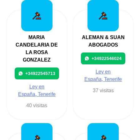
MARIA
ALEMAN & SUAN
CANDELARIA DE
ABOGADOS
LA ROSA
+34922546024
GONZALEZ
Ley en
+34922545713
España, Tenerife
Ley en
37 visitas
España, Tenerife
40 visitas