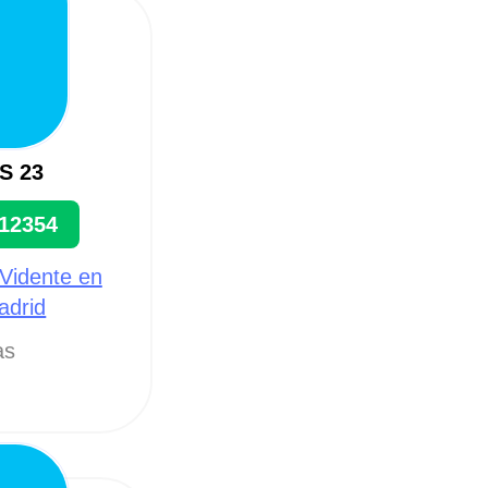
S 23
12354
 Vidente en
adrid
as