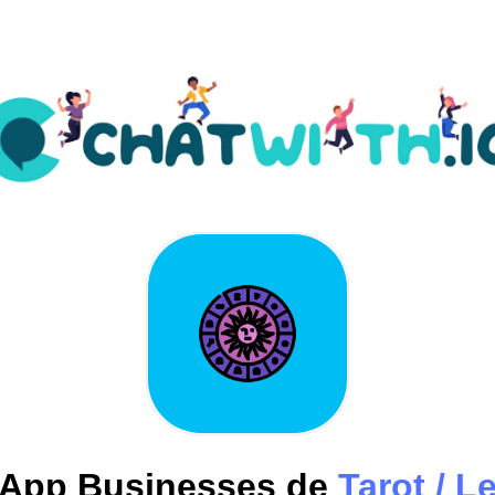
App Businesses de
Tarot / Le