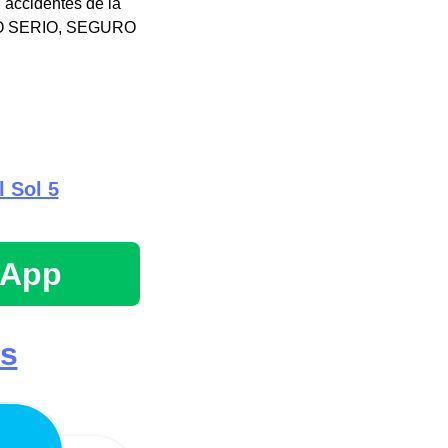
, accidentes de la
BAJO SERIO, SEGURO
l Sol 5
sApp
es