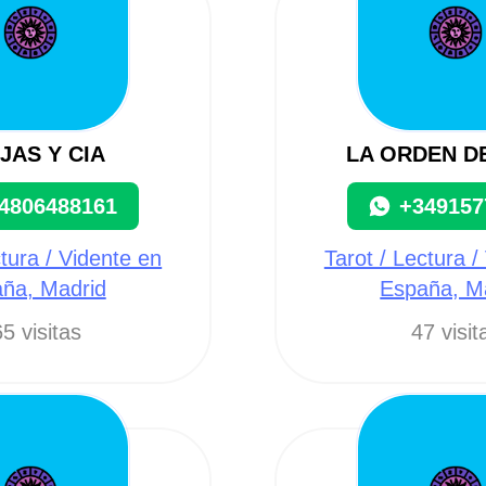
JAS Y CIA
LA ORDEN D
4806488161
+349157
ctura / Vidente en
Tarot / Lectura /
ña, Madrid
España, M
5 visitas
47 visit