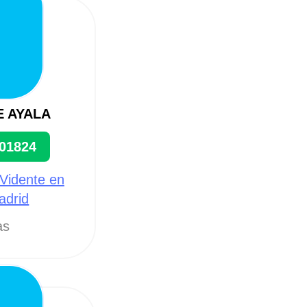
E AYALA
01824
 Vidente en
adrid
as