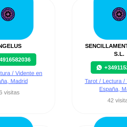
NGELUS
SENCILLAMEN
S.L.
4916582036
+349115
ctura / Vidente en
ña, Madrid
Tarot / Lectura /
España, M
6 visitas
42 visit