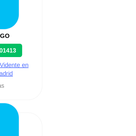
AGO
01413
 Vidente en
adrid
as