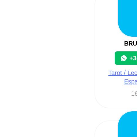
BRU
+3
Tarot / Le
Espa
16