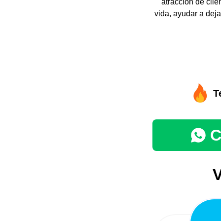
atracción de clie
vida, ayudar a de
T
C
V