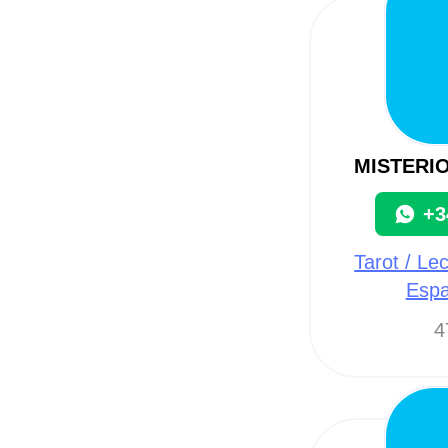
MISTERI
+3
Tarot / Le
Espa
4