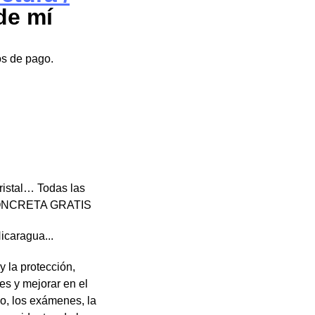
de mí
os de pago.
cristal… Todas las
 CONCRETA GRATIS
icaragua...
y la protección,
es y mejorar en el
jo, los exámenes, la