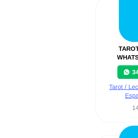
TARO
WHATS
3
Tarot / Le
Espa
14