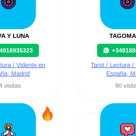
VA Y LUNA
TAGOM
4916935323
+349188
ctura / Vidente en
Tarot / Lectura /
ña, Madrid
España, M
4 visitas
90 visit