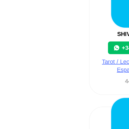
SHI
+3
Tarot / Le
Espa
4