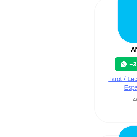
A
+3
Tarot / Le
Espa
4