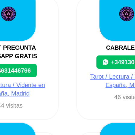
T PREGUNTA
CABRALE
APP GRATIS
+349130
4631446766
Tarot / Lectura /
ctura / Vidente en
España, M
ña, Madrid
46 visit
4 visitas