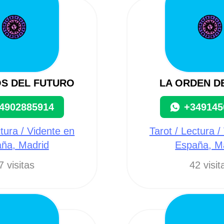
OS DEL FUTURO
LA ORDEN D
4902885914
+349145
ctura / Vidente en
Tarot / Lectura /
ña, Madrid
España, M
7 visitas
42 visit