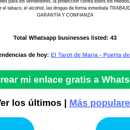
ntes para los vendedores, la protección contra todos los miedos
jar el tabaco, el alcohol, las drogas de forma inmediata TRA
GARANTÍA Y CONFIANZA
Total Whatsapp businesses listed: 43
endencias de hoy:
El Tarot de Maria - Puerta de
rear mi enlace gratis a What
er los últimos |
Más popular