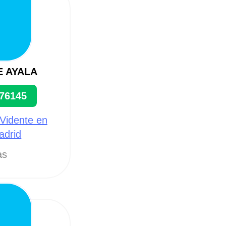
E AYALA
76145
 Vidente en
adrid
as