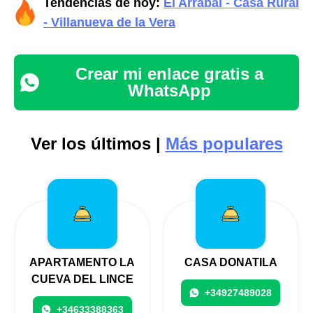
Tendencias de hoy:
El Arrabal - Casa Rural
- Villanueva de la Vera
Crear mi enlace gratis a
WhatsApp
Ver los últimos |
Más populares
APARTAMENTO LA
CASA DONATILA
CUEVA DEL LINCE
+34927489028
+34633388363