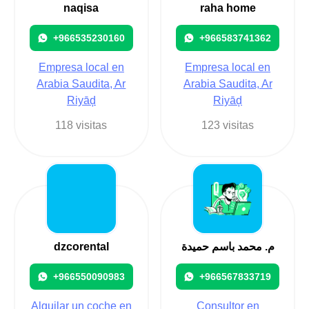
naqisa
raha home
+966535230160
+966583741362
Empresa local en
Empresa local en
Arabia Saudita, Ar
Arabia Saudita, Ar
Riyāḑ
Riyāḑ
118 visitas
123 visitas
dzcorental
م. محمد باسم حميدة
+966550090983
+966567833719
Alquilar un coche en
Consultor en