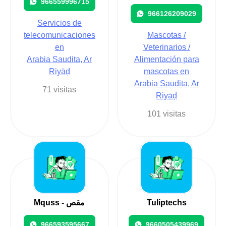
966559996715
966126209029
Servicios de
telecomunicaciones
Mascotas /
en
Veterinarios /
Arabia Saudita, Ar
Alimentación para
Riyāḑ
mascotas en
Arabia Saudita, Ar
71 visitas
Riyāḑ
101 visitas
Mquss - مقص
Tuliptechs
966593595667
9660505439969