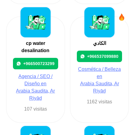
cp water
الكادي
desalination
+966537099880
+966500723299
Cosmética / Belleza
Agencia / SEO /
en
Diseño en
Arabia Saudita, Ar
Arabia Saudita, Ar
Riyāḑ
Riyāḑ
1162 visitas
107 visitas