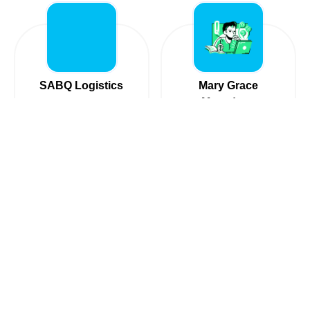
SABQ Logistics
Mary Grace
Macadaeg
+966507348809
+966537367457
Logística /
Transporte /
Compraventa de
Servicios de acarreo
palets en
en
Arabia Saudita, Ar
Arabia Saudita, Ar
Riyāḑ
Riyāḑ
158 visitas
147 visitas