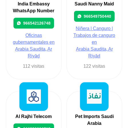
India Embassy
Saudi Nanny Maid
WhatsApp Number
966549750440
966542126748
Niñera | Canguro |
Oficinas
Trabajos de canguro
gubernamentales en
en
Arabia Saudita, Ar
Arabia Saudita, Ar
Riyāḑ
Riyāḑ
112 visitas
122 visitas
Al Rajhi Telecom
Pet Imports Saudi
Arabia