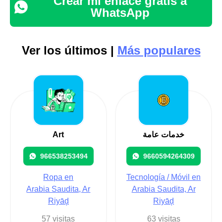
Crear mi enlace gratis a
WhatsApp
Ver los últimos |
Más populares
Art
خدمات عامة
966538253494
9660594264309
Ropa en
Tecnología / Móvil en
Arabia Saudita, Ar
Arabia Saudita, Ar
Riyāḑ
Riyāḑ
57 visitas
63 visitas