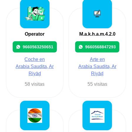
Operator
M.a.k.h.a.m.4.2.0
9660563250651
9660568847293
Coche en
Arte en
Arabia Saudita, Ar
Arabia Saudita, Ar
Riyāḑ
Riyāḑ
58 visitas
55 visitas