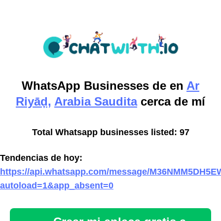
WhatsApp Businesses de
en
Ar
Riyāḑ,
Arabia Saudita
cerca de mí
Total Whatsapp businesses listed: 97
Tendencias de hoy:
https://api.whatsapp.com/message/M36NMM5DH5
autoload=1&app_absent=0