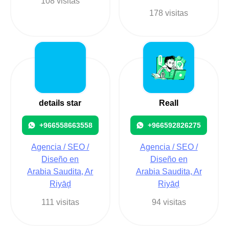
108 visitas
178 visitas
details star
Reall
+966558663558
+966592826275
Agencia / SEO /
Agencia / SEO /
Diseño en
Diseño en
Arabia Saudita, Ar
Arabia Saudita, Ar
Riyāḑ
Riyāḑ
111 visitas
94 visitas