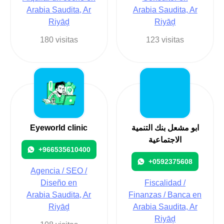
Arabia Saudita, Ar
Arabia Saudita, Ar
Riyāḑ
Riyāḑ
180 visitas
123 visitas
Eyeworld clinic
ابو مشعل بنك التنمية
الاجتماعية
+966535610400
+0592375608
Agencia / SEO /
Diseño en
Fiscalidad /
Arabia Saudita, Ar
Finanzas / Banca en
Riyāḑ
Arabia Saudita, Ar
Riyāḑ