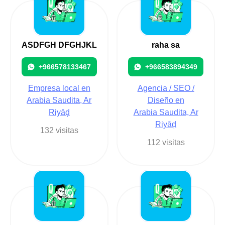
ASDFGH DFGHJKL
raha sa
+966578133467
+966583894349
Empresa local en
Agencia / SEO /
Arabia Saudita, Ar
Diseño en
Riyāḑ
Arabia Saudita, Ar
Riyāḑ
132 visitas
112 visitas