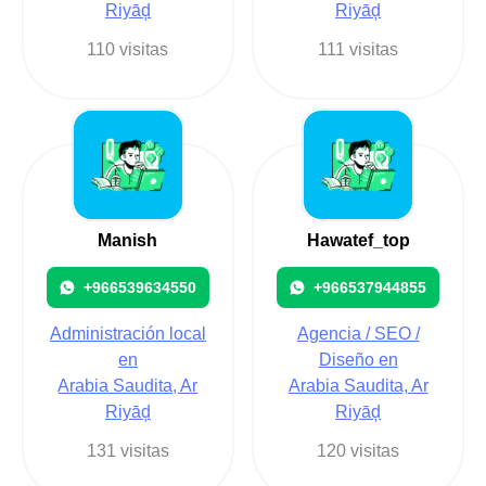
Riyāḑ
Riyāḑ
110 visitas
111 visitas
Manish
Hawatef_top
+966539634550
+966537944855
Administración local
Agencia / SEO /
en
Diseño en
Arabia Saudita, Ar
Arabia Saudita, Ar
Riyāḑ
Riyāḑ
131 visitas
120 visitas