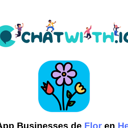
pp Businesses de
Flor
en
H