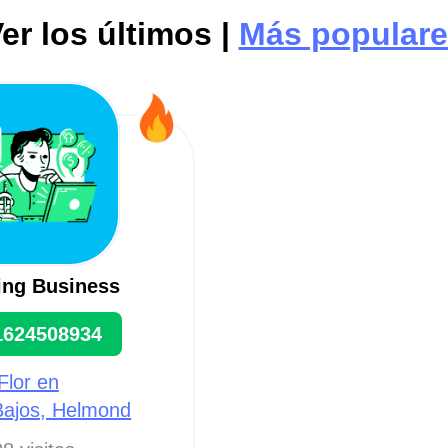
er los últimos |
Más popular
ing Business
1624508934
Flor en
Bajos, Helmond