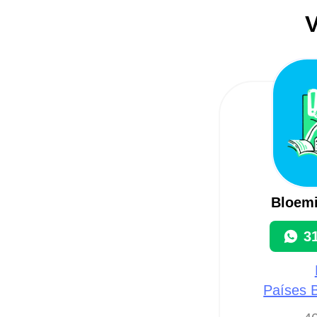
V
Bloem
3
Países 