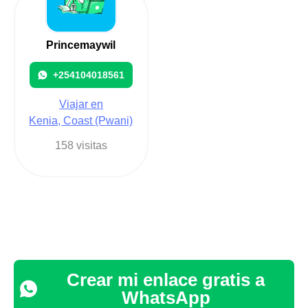
Princemaywil
+254104018561
Viajar en
Kenia, Coast (Pwani)
158 visitas
Crear mi enlace gratis a
WhatsApp