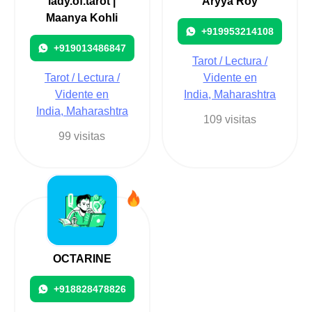
lady.of.tarot |
Aryya Roy
Maanya Kohli
+919953214108
+919013486847
Tarot / Lectura /
Tarot / Lectura /
Vidente en
Vidente en
India, Maharashtra
India, Maharashtra
109 visitas
99 visitas
OCTARINE
+918828478826