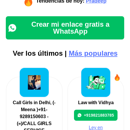
Tendencias de hoy:
Pradeep
Crear mi enlace gratis a
WhatsApp
Ver los últimos |
Más populares
Call Girls in Delhi, (-
Law with Vidhya
Meena )+91-
+919821883785
9289150603 -
(=)/CALL GIRLS
Ley en