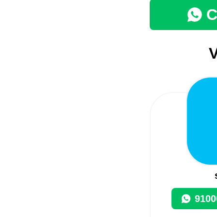
C
V
9100