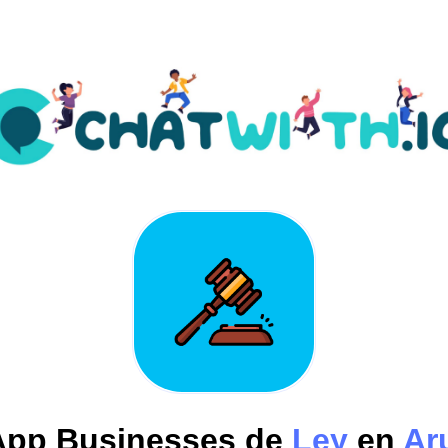
pp Businesses de
Ley
en
Ar