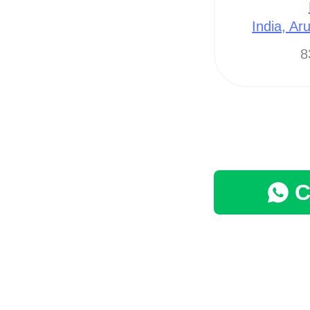
India, Ar
8
C