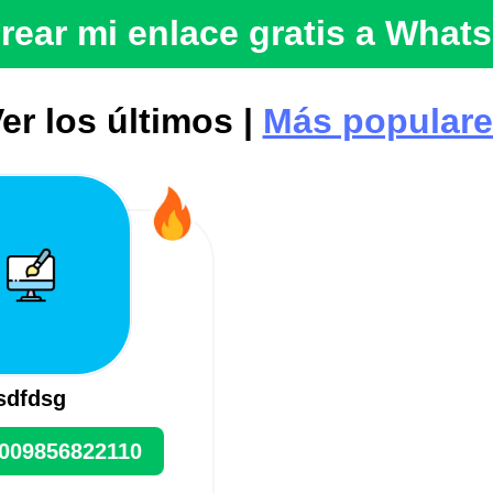
rear mi enlace gratis a What
er los últimos |
Más popular
sdfdsg
009856822110