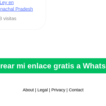
Ley en
unachal Pradesh
3 visitas
rear mi enlace gratis a What
About
|
Legal
|
Privacy
|
Contact