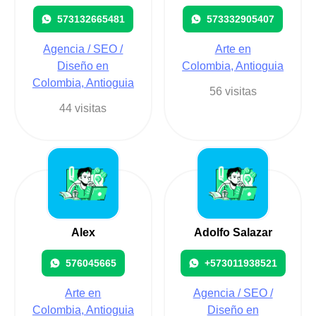
573132665481
573332905407
Agencia / SEO /
Arte en
Diseño en
Colombia, Antioguia
Colombia, Antioguia
56 visitas
44 visitas
Alex
Adolfo Salazar
576045665
+573011938521
Arte en
Agencia / SEO /
Colombia, Antioguia
Diseño en