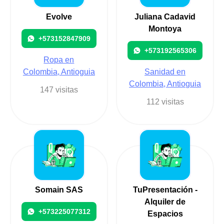
Evolve
Juliana Cadavid
Montoya
+573152847909
+573192565306
Ropa en
Colombia, Antioguia
Sanidad en
Colombia, Antioguia
147 visitas
112 visitas
Somain SAS
TuPresentación -
Alquiler de
+573225077312
Espacios