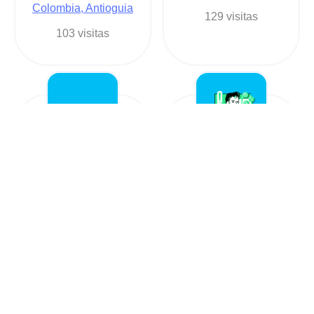
Colombia, Antioguia
129 visitas
103 visitas
Néstor Iván
Poltec
Bustamante
+573172639577
+573136180561
Otros en
Agencia / SEO /
Colombia, Antioguia
Diseño en
112 visitas
Colombia, Antioguia
107 visitas