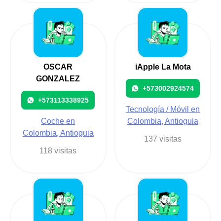
OSCAR
iApple La Mota
GONZALEZ
+573002924574
+573113338925
Tecnología / Móvil en
Coche en
Colombia, Antioguia
Colombia, Antioguia
137 visitas
118 visitas