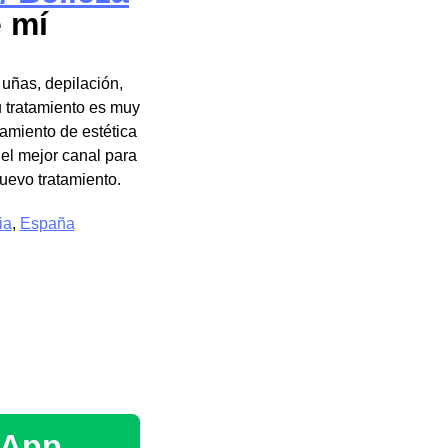
 mí
uñas, depilación,
u tratamiento es muy
tamiento de estética
 el mejor canal para
uevo tratamiento.
ia
,
España
sApp