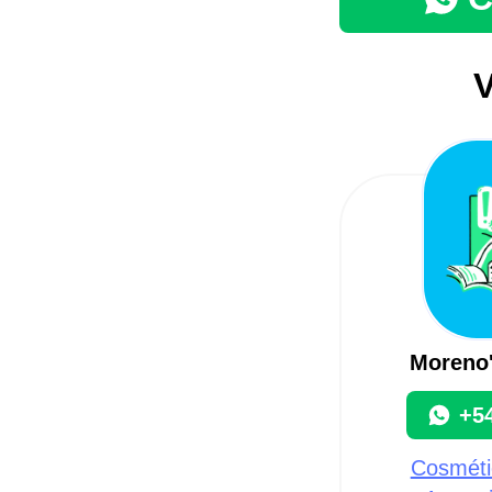
V
Moreno
+5
Cosmétic