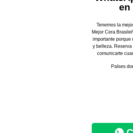
en
Tenemos la mejor
Mejor Cera Brasileñ
importante porque n
y belleza. Reserva 
comunicarte cuan
Países don
C