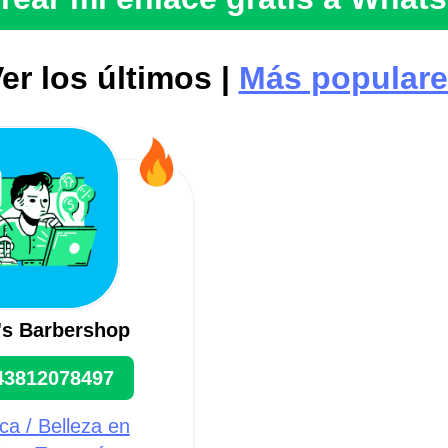
er los últimos |
Más popular
's Barbershop
43812078497
a / Belleza en