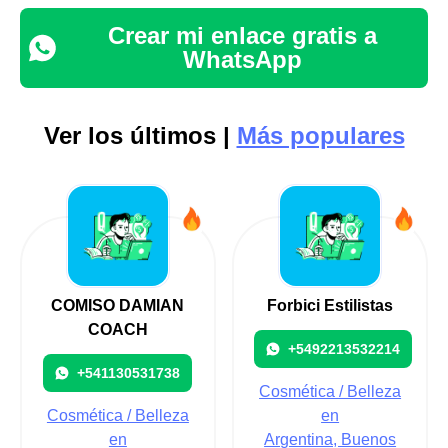
Crear mi enlace gratis a
WhatsApp
Ver los últimos |
Más populares
COMISO DAMIAN
Forbici Estilistas
COACH
+5492213532214
+541130531738
Cosmética / Belleza
Cosmética / Belleza
en
en
Argentina, Buenos