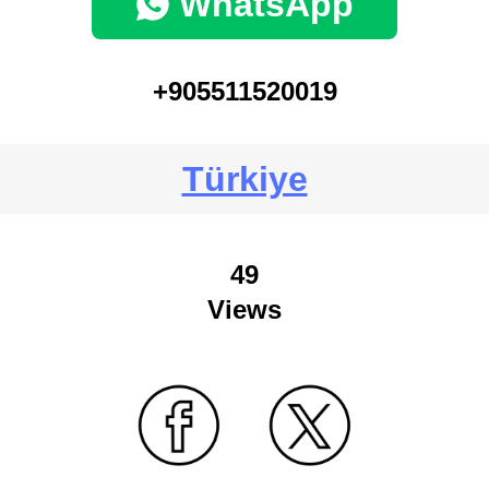
WhatsApp
+905511520019
Türkiye
49
Views