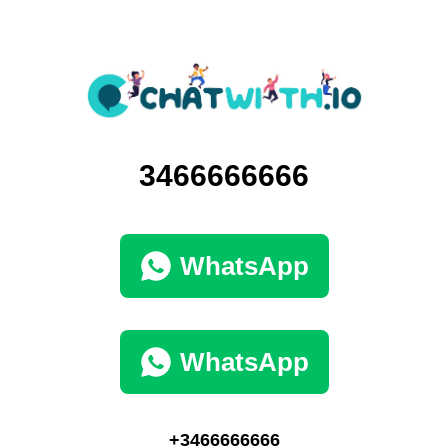
3466666666
WhatsApp
WhatsApp
+3466666666