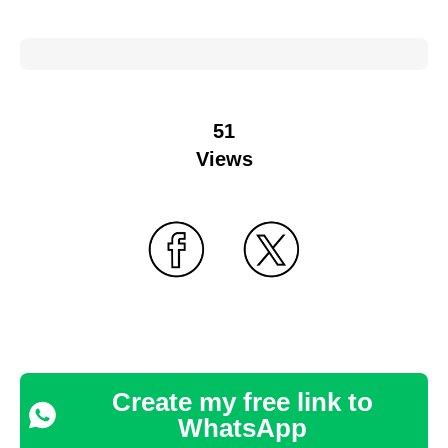
51
Views
Create my free link to
WhatsApp