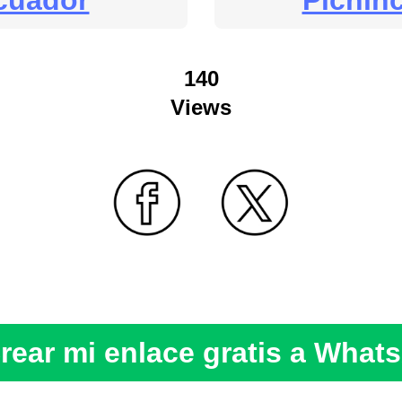
cuador
Pichin
140
Views
rear mi enlace gratis a What