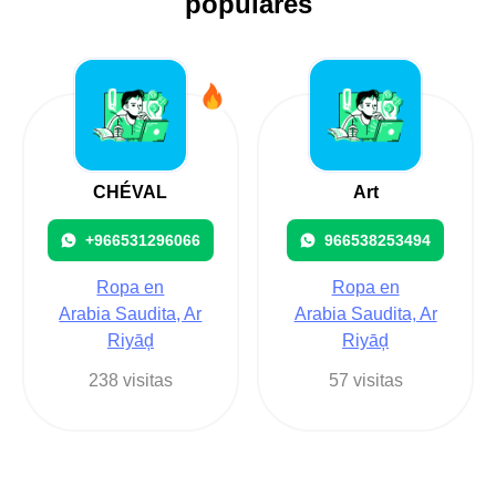
populares
CHÉVAL
Art
+966531296066
966538253494
Ropa en
Ropa en
Arabia Saudita, Ar
Arabia Saudita, Ar
Riyāḑ
Riyāḑ
238 visitas
57 visitas