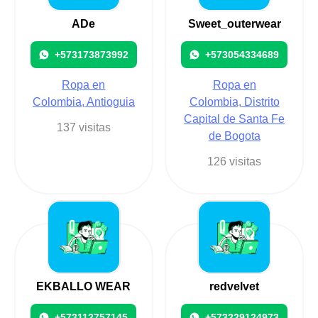
ADe
Sweet_outerwear
+573173873992
+573054334689
Ropa en
Ropa en
Colombia, Antioguia
Colombia, Distrito
Capital de Santa Fe
137 visitas
de Bogota
126 visitas
EKBALLO WEAR
redvelvet
+573112757145
+573229124973