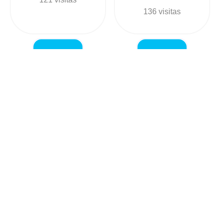
136 visitas
Mary_B_RopaYAccesorios
SI6X
+573006943052
+573242394107
Ropa en
Ropa en
Colombia, Atlántico
Colombia, Antioguia
140 visitas
144 visitas