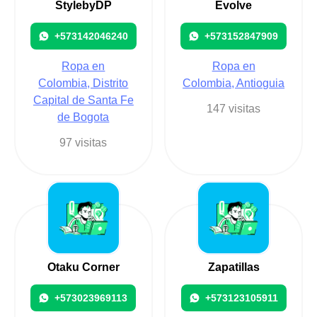
StylebyDP
Evolve
+573142046240
+573152847909
Ropa en
Ropa en
Colombia, Distrito
Colombia, Antioguia
Capital de Santa Fe
147 visitas
de Bogota
97 visitas
Otaku Corner
Zapatillas
+573023969113
+573123105911