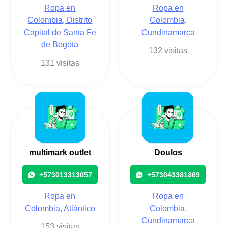
Ropa en
Ropa en
Colombia, Distrito
Colombia,
Capital de Santa Fe
Cundinamarca
de Bogota
132 visitas
131 visitas
multimark outlet
Doulos
+573013313057
+573043381869
Ropa en
Ropa en
Colombia, Atlántico
Colombia,
Cundinamarca
153 visitas