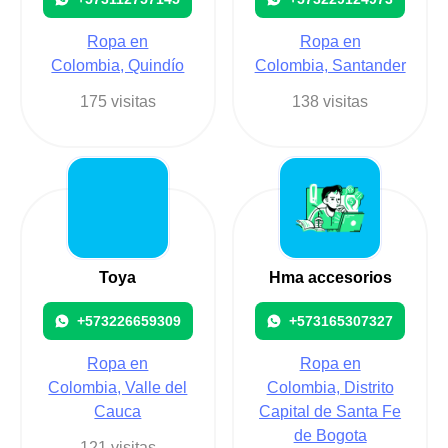
Ropa en
Ropa en
Colombia, Quindío
Colombia, Santander
175 visitas
138 visitas
Toya
Hma accesorios
+573226659309
+573165307327
Ropa en
Ropa en
Colombia, Valle del
Colombia, Distrito
Cauca
Capital de Santa Fe
de Bogota
121 visitas