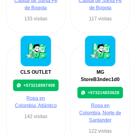
Capital de Santa Fe
Capital de Santa Fe
de Bogota
de Bogota
133 visitas
117 visitas
CLS OUTLET
MG
StoreB3ndec1d0
+573218997498
+573214833628
Ropa en
Colombia, Atlántico
Ropa en
Colombia, Norte de
142 visitas
Santander
122 visitas