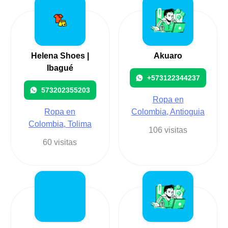
Helena Shoes |
Akuaro
Ibagué
+573122344237
573202355203
Ropa en
Ropa en
Colombia, Antioguia
Colombia, Tolima
106 visitas
60 visitas