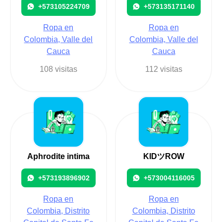
+573105224709
+573135171140
Ropa en
Ropa en
Colombia, Valle del
Colombia, Valle del
Cauca
Cauca
108 visitas
112 visitas
Aphrodite intima
KIDツROW
+573193896902
+573004116005
Ropa en
Ropa en
Colombia, Distrito
Colombia, Distrito