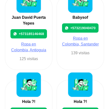
Juan David Puerta
Babysof
Yepes
+573219040470
+573185146468
Ropa en
Ropa en
Colombia, Santander
Colombia, Antioguia
139 visitas
125 visitas
Hola ?️!
Hola ?️!