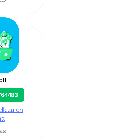
g8
764483
elleza en
na
tas