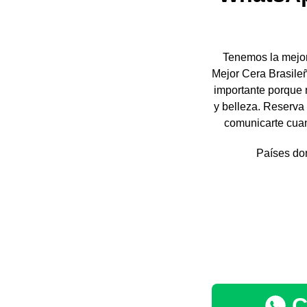
Tenemos la mejor
Mejor Cera Brasileñ
importante porque n
y belleza. Reserva 
comunicarte cuan
Países don
C