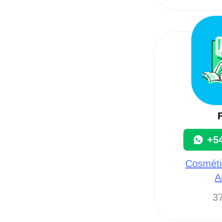
+5
Cosmétic
A
37