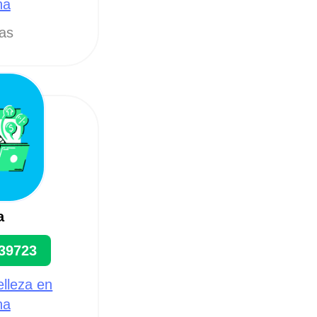
na
tas
a
39723
elleza en
na