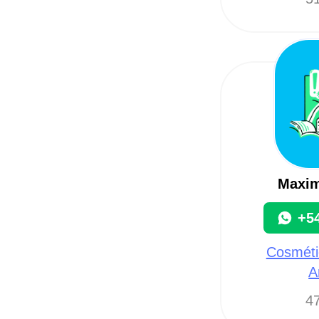
Maxim
+5
Cosmétic
A
47