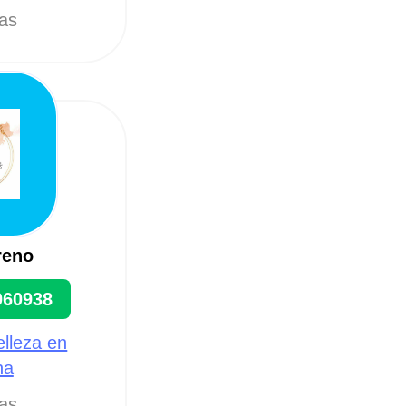
tas
reno
060938
elleza en
na
tas