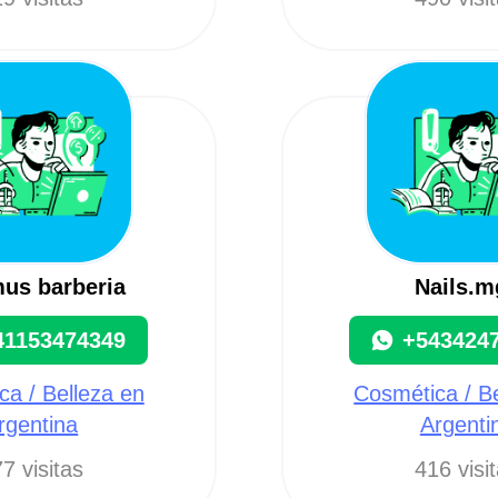
us barberia
Nails.m
41153474349
+543424
a / Belleza en
Cosmética / B
rgentina
Argenti
7 visitas
416 visi