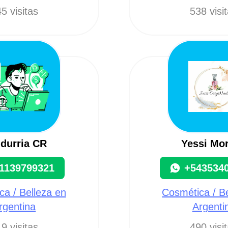
5 visitas
538 visi
durria CR
Yessi Mo
1139799321
+543534
a / Belleza en
Cosmética / B
rgentina
Argenti
9 visitas
490 visi