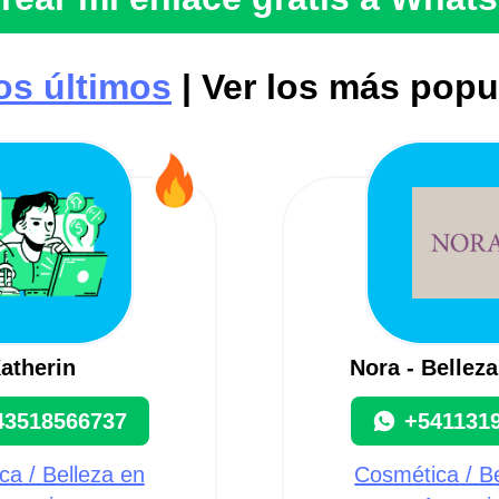
los últimos
| Ver los más popu
atherin
Nora - Belleza
43518566737
+541131
a / Belleza en
Cosmética / B