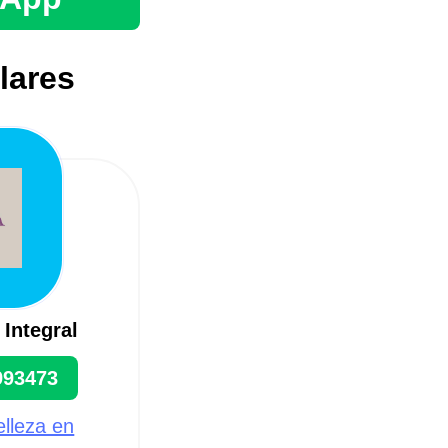
lares
 Integral
993473
elleza en