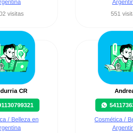
rgentina
Argenti
02 visitas
551 visi
durria CR
Andre
91130799321
5411736
a / Belleza en
Cosmética / B
rgentina
Argenti