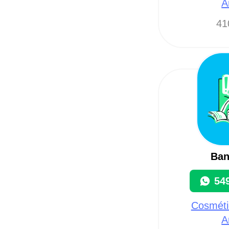
A
41
Ban
54
Cosmétic
A