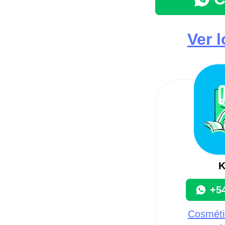
Ver 
K
+5
Cosmétic