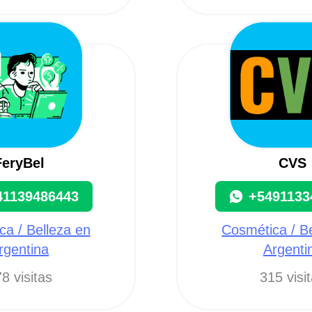
FeryBel
CVS
41139486443
+5491133
a / Belleza en
Cosmética / B
rgentina
Argenti
8 visitas
315 visi