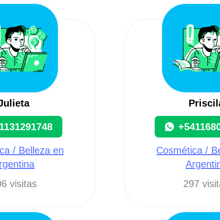
Julieta
Priscil
1131291748
+541168
a / Belleza en
Cosmética / B
rgentina
Argenti
6 visitas
297 visi