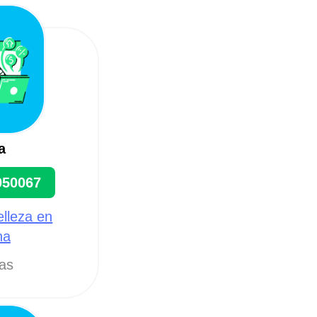
a
050067
elleza en
na
tas