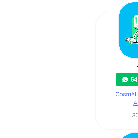
54
Cosmétic
A
30