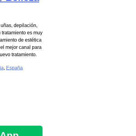
uñas, depilación,
u tratamiento es muy
tamiento de estética
 el mejor canal para
uevo tratamiento.
ia
,
España
sApp