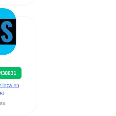
438831
elleza en
na
tas