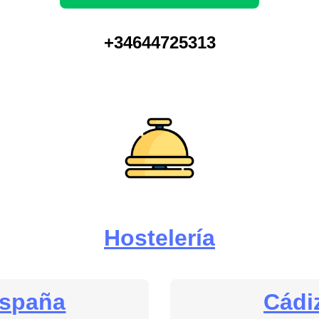
+34644725313
Hostelería
spaña
Cádi