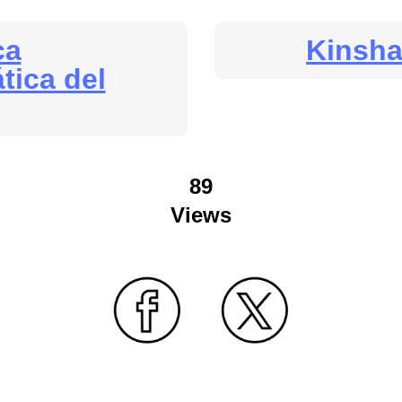
ca
Kinsh
tica del
89
Views