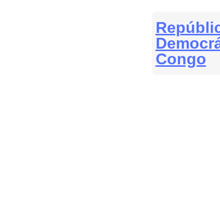
Repúbli
Democrá
Congo