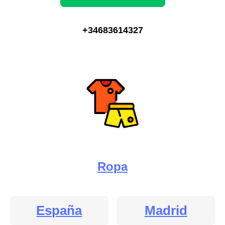
+34683614327
Ropa
España
Madrid