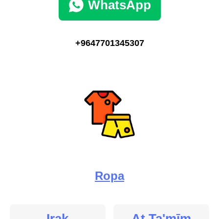
WhatsApp
+9647701345307
Ropa
Irak
At Ta'mīm